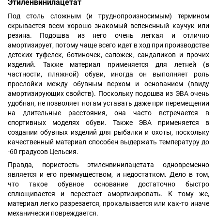
Этиленвинилацетат
Под столь сложным (и труднопроизносимым) термином
скрывается всем хорошо знакомый вспененный каучук или
резина. Подошва из него очень легкая и отлично
амортизирует, потому чаще всего идет в ход при производстве
детских туфелек, ботиночек, сапожек, сандаликов и прочих
изделий. Также материал применяется для летней (в
частности, пляжной) обуви, иногда он выполняет роль
прослойки между обувным верхом и основанием (ввиду
амортизирующих свойств). Поскольку подошва из ЭВА очень
удобная, не позволяет ногам уставать даже при перемещении
на длительные расстояния, она часто встречается в
спортивных моделях обуви. Также ЭВА применяется в
создании обувных изделий для рыбалки и охоты, поскольку
качественный материал способен выдержать температуру до
-60 градусов Цельсия.
Правда, пористость этиленвинилацетата одновременно
является и его преимуществом, и недостатком. Дело в том,
что такое обувное основание достаточно быстро
сплющивается и перестает амортизировать. К тому же,
материал легко разрезается, прокалывается или как-то иначе
механически повреждается.