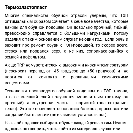
Термоэластопласт
Многие специалисты обувной отрасли уверены, что ТЭП
оптимальным образом сочетает в себе все качества, которые
важны для обувной подошвы. Он довольно прочный, гибкий,
превосходно справляется с большими нагрузками, потому
изделия с таким основанием служат не один год. Если речь и
заходит про ремонт обуви с ТЭП-подошвой, то скорее всего,
стерся или порвался верх, а не низ, соприкасающийся с
землей и асфальтом.
А еще TRP не чувствителен к высоким и низким температурам
(переносит перепад от -45 градусов до +50 градусов) и не
портится от контакта с различными химическими
веществами.
Технология производства обувной подошвы из ТЭП такова,
что ее внешний слой получается монолитным (потому он
прочный), а внутренняя часть — пористой (она сохраняет
тепло). Это же позволяет основанию ботинок, кроссовок или
сандалий быть легким (не вызывает усталость ног).
На какой подошве выбирать обувь – каждый решает сам. Нельзя
однозначно говорить, что какой-то из материалов лучше или