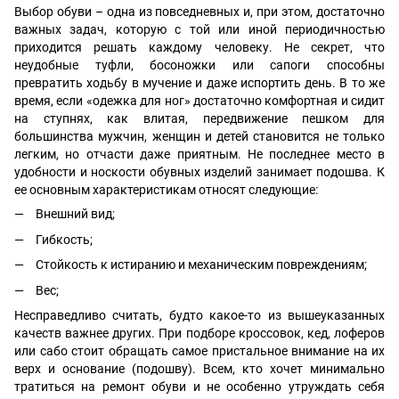
Выбор обуви – одна из повседневных и, при этом, достаточно
важных задач, которую с той или иной периодичностью
приходится решать каждому человеку. Не секрет, что
неудобные туфли, босоножки или сапоги способны
превратить ходьбу в мучение и даже испортить день. В то же
время, если «одежка для ног» достаточно комфортная и сидит
на ступнях, как влитая, передвижение пешком для
большинства мужчин, женщин и детей становится не только
легким, но отчасти даже приятным. Не последнее место в
удобности и носкости обувных изделий занимает подошва. К
ее основным характеристикам относят следующие:
Внешний вид;
Гибкость;
Стойкость к истиранию и механическим повреждениям;
Вес;
Несправедливо считать, будто какое-то из вышеуказанных
качеств важнее других. При подборе кроссовок, кед, лоферов
или сабо стоит обращать самое пристальное внимание на их
верх и основание (подошву). Всем, кто хочет минимально
тратиться на ремонт обуви и не особенно утруждать себя