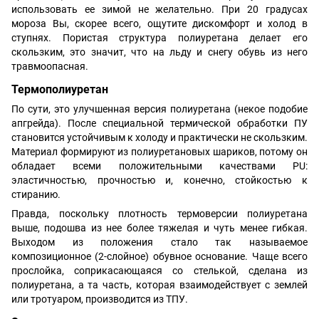
использовать ее зимой не желательно. При 20 градусах
мороза Вы, скорее всего, ощутите дискомфорт и холод в
ступнях. Пористая структура полиуретана делает его
скользким, это значит, что на льду и снегу обувь из него
травмоопасная.
Термополиуретан
По сути, это улучшенная версия полиуретана (некое подобие
апгрейда). После специальной термической обработки ПУ
становится устойчивым к холоду и практически не скользким.
Материал формируют из полиуретановых шариков, потому он
обладает всеми положительными качествами PU:
эластичностью, прочностью и, конечно, стойкостью к
стиранию.
Правда, поскольку плотность термоверсии полиуретана
выше, подошва из нее более тяжелая и чуть менее гибкая.
Выходом из положения стало так называемое
композиционное (2-слойное) обувное основание. Чаще всего
прослойка, соприкасающаяся со стелькой, сделана из
полиуретана, а та часть, которая взаимодействует с землей
или тротуаром, производится из ТПУ.