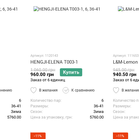
Артикул: 1120143
Артикул: 111653
HENGJI-ELENA T003-1
L&M-Lemon 
1 060.00 грн
945.00 грн
Купить
960.00 грн
940.50 грн
Заказ от 6 единиц
Заказ от 6 е
внению
В желания
К сравнению
В желани
6
Количество пар
6
Количество п
36-41
Размеры
36-41
Размеры
Зима
Сезон
Зима
Сезон
5760.00
Цена за упаковку, грн
5760.00
Цена за упако
−11%
−11%