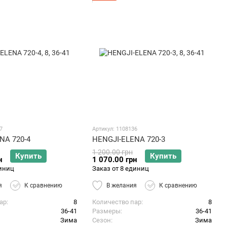
7
Артикул: 1108136
NA 720-4
HENGJI-ELENA 720-3
1 200.00 грн
Купить
Купить
н
1 070.00 грн
диниц
Заказ от 8 единиц
я
К сравнению
В желания
К сравнению
ар
8
Количество пар
8
36-41
Размеры
36-41
Зима
Сезон
Зима