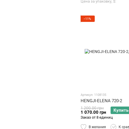
Цена за упаковку, $
−11%
Артикул: 1108135
HENGJI-ELENA 720-2
1 200.00 грн
Купить
1 070.00 грн
Заказ от 8 единиц
В желания
К сра