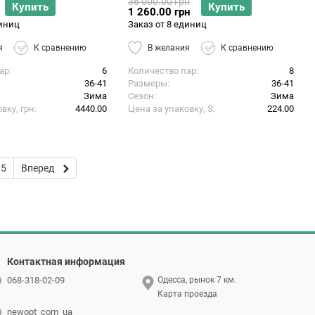
36 000.00 грн
Купить
Купить
1 260.00 грн
диниц
Заказ от 8 единиц
я
К сравнению
В желания
К сравнению
ар
6
Количество пар
8
36-41
Размеры
36-41
Зима
Сезон
Зима
вку, грн
4440.00
Цена за упаковку, $
224.00
95
Вперед
Контактная информация
068-318-02-09
Одесса, рынок 7 км.
Карта проезда
newopt_com_ua