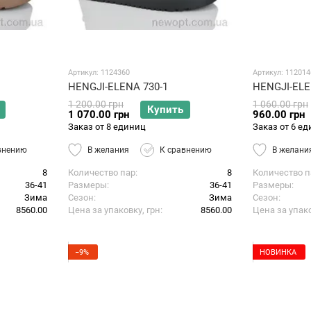
Артикул: 1124360
Артикул: 112014
HENGJI-ELENA 730-1
HENGJI-ELE
1 200.00 грн
1 060.00 грн
Купить
1 070.00 грн
960.00 грн
Заказ от 8 единиц
Заказ от 6 е
внению
В желания
К сравнению
В желани
8
Количество пар
8
Количество п
36-41
Размеры
36-41
Размеры
Зима
Сезон
Зима
Сезон
8560.00
Цена за упаковку, грн
8560.00
Цена за упако
−9%
НОВИНКА