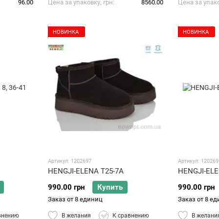
96.00
Цена за упаковку, грн
8560.00
Цена за упако
НОВИНКА
НОВИНКА
Артикул: 1202697
Артикул: 120269
HENGJI-ELENA T25-7A
HENGJI-ELE
990.00 грн
Купить
990.00 грн
Заказ от 8 единиц
Заказ от 8 е
внению
В желания
К сравнению
В желани