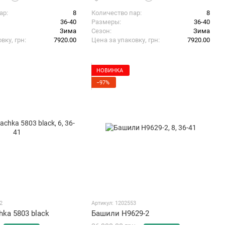
ар
8
Количество пар
8
36-40
Размеры
36-40
Зима
Сезон
Зима
вку, грн
7920.00
Цена за упаковку, грн
7920.00
НОВИНКА
−97%
2
Артикул: 1202553
ka 5803 black
Башили H9629-2