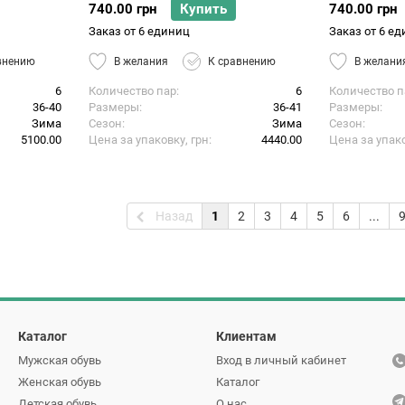
740.00 грн
Купить
740.00 грн
Заказ от 6 единиц
Заказ от 6 е
внению
В желания
К сравнению
В желани
6
Количество пар
6
Количество п
36-40
Размеры
36-41
Размеры
Зима
Сезон
Зима
Сезон
5100.00
Цена за упаковку, грн
4440.00
Цена за упако
Назад
1
2
3
4
5
6
...
Каталог
Клиентам
Мужская обувь
Вход в личный кабинет
Женская обувь
Каталог
Детская обувь
О нас