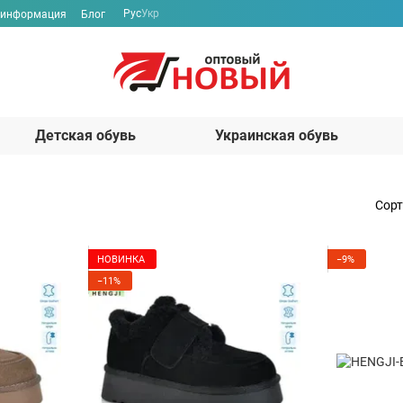
Рус
Укр
 информация
Блог
Детская обувь
Украинская обувь
Сорт
НОВИНКА
−9%
−11%