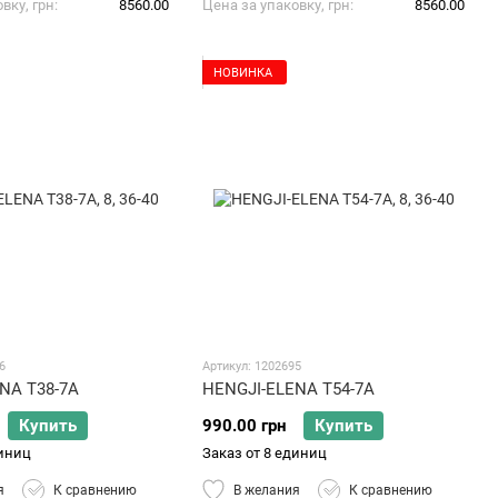
вку, грн
8560.00
Цена за упаковку, грн
8560.00
НОВИНКА
6
Артикул: 1202695
NA T38-7A
HENGJI-ELENA T54-7A
Купить
990.00 грн
Купить
диниц
Заказ от 8 единиц
я
К сравнению
В желания
К сравнению