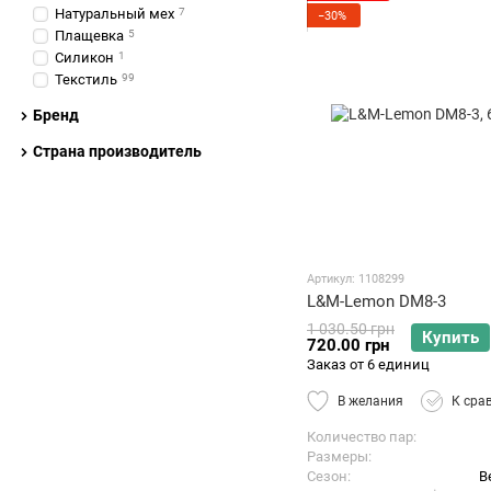
Натуральный мех
7
−30%
Плащевка
5
Силикон
1
Текстиль
99
Бренд
Страна производитель
Артикул: 1108299
L&M-Lemon DM8-3
1 030.50 грн
Купить
720.00 грн
Заказ от 6 единиц
В желания
К сра
Количество пар
Размеры
Сезон
В