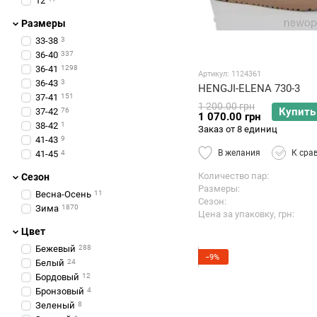
12
Размеры
33-38
3
36-40
337
36-41
1298
Артикул: 1124361
36-43
3
HENGJI-ELENA 730-3
37-41
151
1 200.00 грн
Купить
37-42
76
1 070.00 грн
38-42
1
Заказ от 8 единиц
41-43
9
В желания
К сра
41-45
4
Количество пар
Сезон
Размеры
Весна-Осень
11
Сезон
Зима
1870
Цена за упаковку, грн
Цвет
Бежевый
288
−9%
Белый
24
Бордовый
12
Бронзовый
4
Зеленый
8