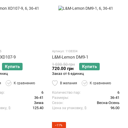
5
Артикул: 1108304
XD107-9
L&M-Lemon DM9-1
1 030.50 грн
Купить
Купить
720.00 грн
диниц
Заказ от 6 единиц
я
К сравнению
В желания
К сравнению
ар
6
Количество пар
6
36-41
Размеры
36-41
Зима
Сезон
Весна-Осень
вку, $
125.40
Цена за упаковку, $
96.00
−11%