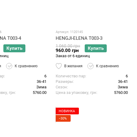
6
Артикул: 1120145
NA T003-4
HENGJI-ELENA T003-3
1 060.00 грн
Купить
Купить
960.00 грн
диниц
Заказ от 6 единиц
я
К сравнению
В желания
К сравнению
ар
6
Количество пар
6
36-41
Размеры
36-41
Зима
Сезон
Зима
вку, грн
5760.00
Цена за упаковку, грн
5760.00
НОВИНКА
−30%