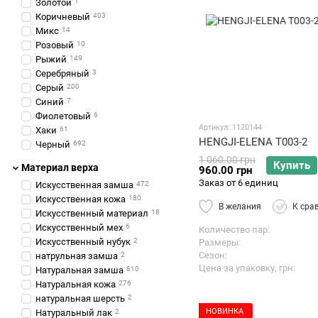
Золотой
1
Коричневый
403
Микс
14
Розовый
10
Рыжий
149
Серебряный
3
Серый
200
Синий
7
Фиолетовый
6
Артикул: 1120144
Хаки
61
HENGJI-ELENA T003-2
Черный
692
1 060.00 грн
Купить
Материал верха
960.00 грн
Заказ от 6 единиц
Искусственная замша
472
Искусственная кожа
180
В желания
К сра
Искусственный материал
18
Искусственный мех
6
Количество пар
Искусственный нубук
2
Размеры
Сезон
натрульная замша
2
Цена за упаковку, грн
Натуральная замша
810
Натуральная кожа
276
натуральная шерсть
2
НОВИНКА
Натуральный лак
2