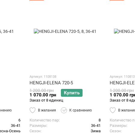
Артикул: 1108138
Артикул: 110813
HENGJI-ELENA 720-5
HENGJI-ELE
1 200.00 грн
1 200.00 грн
Купить
1 070.00 грн
1 070.00 гр
Заказ от 8 единиц
Заказ от 8 е
внению
В желания
К сравнению
В желани
6
Количество пар
8
Количество п
36-41
Размеры
36-41
Размеры
есна-Осень
Сезон
Зима
Сезон