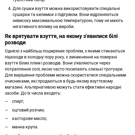
Для сушки взуття можна використовувати спеціальні
сушарки та килимки з підігрівом. Вони відрізняються
невисоку максимальною температурою, тому не мають
негативного впливу на вироби.
Як врятувати взуття, на якому з'явилися білі
розводи
Однією з найбільш поширених проблем, з якими стикаються
пішоходи в холодну пору року, є виникнення на поверхні
взуття білих плям і розводів. Вони з'являються через
потрапляння солі, якою часто посипають слизькі тротуари.
Для вирішення проблеми можна скористатися спеціальними
очисниками, які продаються в будь-якому взуттєвому
магазині. Альтернативою можуть стати ефективні народні
засоби. До їх числа входять:
спирт;
оцтовий розчин;
касторове масло;
манна крупа.