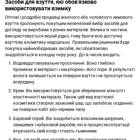
Засоби для взуття, які обов'язково
використовувати взимку
Оптові і роздрібні продавці жіночого або чоловічого зимового
взуття пропонують покупцям величезний вибір засобів для
догляду за виробами з різних матеріалів. Велика їх частина
використовується вкрай рідко, тому брати всю доступну
взуттєву косметику недоцільно. Правильним рішенням буде
покупка найнеобхідніших засобів, які обов'язково
знадобляться в холодну пору року. До їх числа входять:
Водовідштовхувальне просочення. Воно глибоко
проникає в матеріал і «закупорює» його пори. В результаті
волога залишається на поверхні взуття і не просочується
всередину.
Крем. Він використовується для збереження м'якості і
еластичності матеріалу. Також цей вид взуттєвої
косметики створює захисний шар, що запобігає осіданню
на поверхні чобіт або черевик пилу.
Барвний спрей. Він знадобиться власникам шкіряних,
замшевих і нубуковой виробів, які в процесі експлуатації
втрачають свій колір і стають тьмяними.
Віск. Це засіб має потрійну дію. Він пом'якшує матеріал,