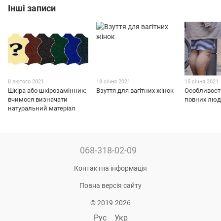
Інші записи
8 лютого 2021
18 січня 2021
15 січня 2021
Шкіра або шкірозамінник:
Взуття для вагітних жінок
Особливості
вчимося визначати
повних лю
натуральний матеріал
068-318-02-09
Контактна інформація
Повна версія сайту
© 2019-2026
Рус
Укр