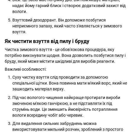
надає йому гарний блиск і створює додатковий захист від
вологи.
Взуттєвий дезодорант. Він допоможе позбутися
неприємного запаху, який часто з'являється у зимового
взуття.
Як чистити взуття від пилу і бруду
Чистка зимового взуття - це обов'язкова процедура, яку
потрібно виконувати щодня. Вона дозволить позбутися пилу і
бруду, який може містити шкідливі для виробів реагенти.
Важливі особливості:
Суху чистку взуття слід проводити за допомогою
спеціальної щітки. Вона повинна мати м'який ворс, який не
зашкодить матеріал верху.
Під час вологого чищення найкраще протирати вироби
змоченою м'якою ганчіркою, а не підставляти їх під
струмінь води. Це зменшить ймовірність потрапляння
вологи всередину чобіт або черевик.
Для видалення сильних забруднень можна
використовувати мильний розчин, зроблений з простого