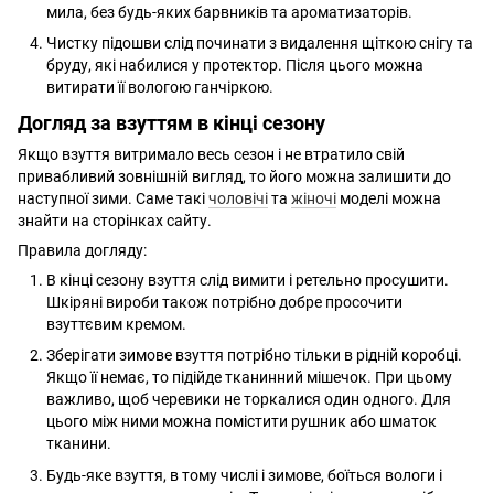
мила, без будь-яких барвників та ароматизаторів.
Чистку підошви слід починати з видалення щіткою снігу та
бруду, які набилися у протектор. Після цього можна
витирати її вологою ганчіркою.
Догляд за взуттям в кінці сезону
Якщо взуття витримало весь сезон і не втратило свій
привабливий зовнішній вигляд, то його можна залишити до
наступної зими. Саме такі
чоловічі
та
жіночі
моделі можна
знайти на сторінках сайту.
Правила догляду:
В кінці сезону взуття слід вимити і ретельно просушити.
Шкіряні вироби також потрібно добре просочити
взуттєвим кремом.
Зберігати зимове взуття потрібно тільки в рідній коробці.
Якщо її немає, то підійде тканинний мішечок. При цьому
важливо, щоб черевики не торкалися один одного. Для
цього між ними можна помістити рушник або шматок
тканини.
Будь-яке взуття, в тому числі і зимове, боїться вологи і