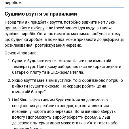
виробом.
Сушимо взуття за правилами
Перед тим як придбати взуття, потрібно вивчити не тільки
правила його вибору
, але і особливості догляду, а також
сушіння виробів. Останнє вимагає максимальної уваги, тому
що будь-яка зроблена помилка може призвести до деформації,
розклеювання і розтріскування черевик.
Основні правила:
Сушити будь-яке взуття можна тільки при кімнатній
температурі. При цьому забороняється використовувати
батарею, плиту та інші джерела тепла.
Якщо взуття має знімні устілки, то їх обов'язково потрібно
вийняти і сушити окремо. Найкраще робити це на
кімнатній батареї.
Найбільш ефективним буде сушіння за допомогою
спеціальних дерев'яних колодок, що вставляються
всередину чобота або черевика. Вони швидко вберуть
вологу і допоможуть виробу зберегти форму. Більш
дешевою альтернативою може стати зім'ята газета або
туалетний папір.