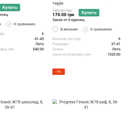
тауре
Купить
180.00 грн
Купить
170.00 грн
диниц
Заказ от 6 единиц
я
К сравнению
В желания
К сравнению
ар
6
41-45
Количество пар
6
Лето
Размеры
37-41
вку, грн
540.00
Сезон
Лето
Цена за упаковку, грн
1020.00
−7%