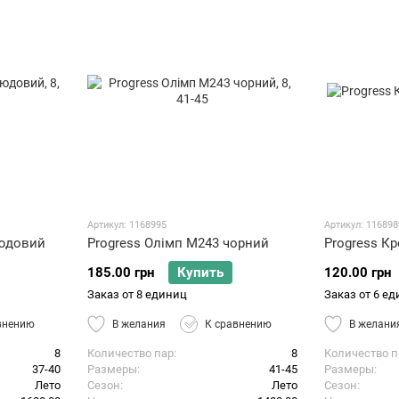
Артикул: 1168995
Артикул: 116898
нюдовий
Progress Олімп М243 чорний
Progress Кр
185.00 грн
Купить
120.00 грн
Заказ от 8 единиц
Заказ от 6 е
внению
В желания
К сравнению
В желани
8
Количество пар
8
Количество п
37-40
Размеры
41-45
Размеры
Лето
Сезон
Лето
Сезон