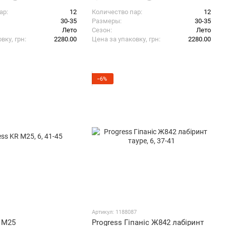
ар
12
Количество пар
12
30-35
Размеры
30-35
Лето
Сезон
Лето
вку, грн
2280.00
Цена за упаковку, грн
2280.00
−6%
Артикул: 1188087
R M25
Progress Гіпаніс Ж842 лабіринт