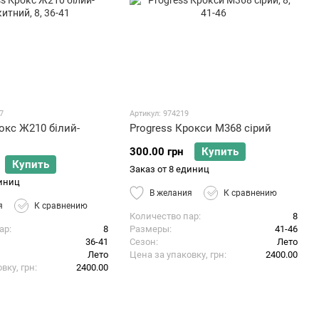
7
Артикул: 974219
окс Ж210 білий-
Progress Крокси М368 сірий
300.00 грн
Купить
Купить
Заказ от 8 единиц
диниц
В желания
К сравнению
я
К сравнению
Количество пар
8
ар
8
Размеры
41-46
36-41
Сезон
Лето
Лето
Цена за упаковку, грн
2400.00
вку, грн
2400.00