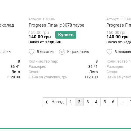
Артикул: 1185606
Артикул: 118560
шоколад
Progress Гіпаніс Ж78 тауре
Progress Г
150.00 грн
150.00 грн
Купить
140.00 грн
140.00 грн
Заказ от 8 единиц
Заказ от 8 е
внению
В желания
К сравнению
В желани
8
Количество пар
8
Количество п
36-41
Размеры
36-41
Размеры
Лето
Сезон
Лето
Сезон
1120.00
Цена за упаковку, грн
1120.00
Цена за упако
Назад
1
2
3
4
5
6
...