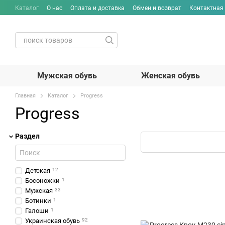
Перейти к основному контенту
Каталог
О нас
Оплата и доставка
Обмен и возврат
Контактная
Мужская обувь
Женская обувь
Главная
Каталог
Progress
Progress
Раздел
Детская
12
Босоножки
1
Мужская
33
Ботинки
1
Галоши
1
Украинская обувь
92