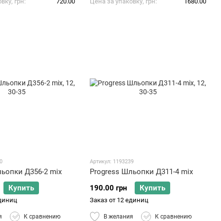
вку, грн
720.00
Цена за упаковку, грн
1680.00
0
Артикул: 1193239
льопки Д356-2 mix
Progress Шльопки Д311-4 mix
Купить
190.00 грн
Купить
единиц
Заказ от 12 единиц
я
К сравнению
В желания
К сравнению