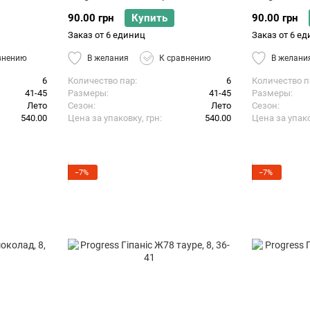
90.00 грн
Купить
90.00 грн
Заказ от 6 единиц
Заказ от 6 е
внению
В желания
К сравнению
В желани
6
Количество пар
6
Количество п
41-45
Размеры
41-45
Размеры
Лето
Сезон
Лето
Сезон
540.00
Цена за упаковку, грн
540.00
Цена за упако
−7%
−7%