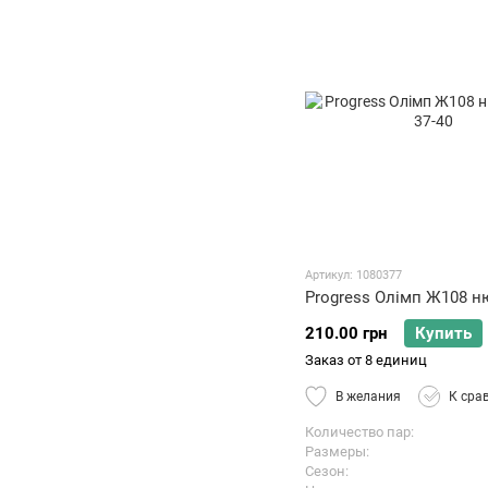
Николаеве
126
Покупка обуви оптом в
Виннице
126
Покупка обуви оптом в
Полтаве
126
Покупка обуви оптом в
Запорожье
126
Покупка обуви оптом в
Хмельницком
126
Детские
11
Женские
31
Мужские
8
Детские
9
Артикул: 1080377
Женские
37
Progress Олімп Ж108 
Мужские
15
Женская
57
210.00 грн
Купить
Заказ от 8 единиц
В желания
К сра
Количество пар
Размеры
Сезон