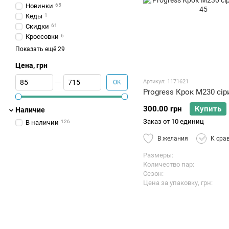
Новинки
65
Кеды
1
Скидки
61
Кроссовки
6
Кроксы
4
Показать ещё 29
Кроксы
6
Цена, грн
Кроссовки
1
Галоши
4
От Цена, грн
До Цена, грн
Артикул: 1171621
OK
Кроксы
11
Progress Крок М230 сір
Кроссовки
5
Сапоги из пены
2
300.00 грн
Купить
Наличие
Слипоны
1
Заказ от 10 единиц
В наличии
126
Тапки
6
В желания
К сра
Сабо
2
Тапки
4
Размеры
Слипоны
2
Количество пар
Шлепки
16
Сезон
Тапки
12
Цена за упаковку, грн
Шлепки
10
Шлепки
30
Покупка обуви оптом в
Сумах
121
Покупка обуви оптом в