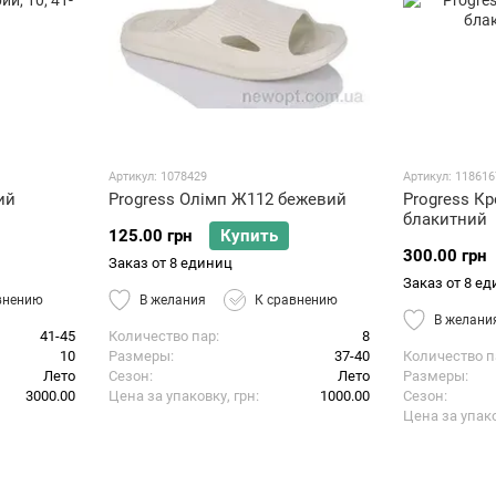
Артикул: 1078429
Артикул: 118616
ий
Progress Олімп Ж112 бежевий
Progress Кр
блакитний
125.00 грн
Купить
300.00 грн
Заказ от 8 единиц
Заказ от 8 е
внению
В желания
К сравнению
В желани
41-45
Количество пар
8
10
Размеры
37-40
Количество п
Лето
Сезон
Лето
Размеры
3000.00
Цена за упаковку, грн
1000.00
Сезон
Цена за упако