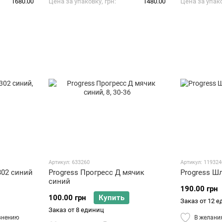
1680.00
Цена за упаковку, грн
1480.00
Цена за упако
Артикул: 633260
Артикул: 119324
302 синий
Progress Прогресс Д мячик
Progress Ш
синий
190.00 грн
100.00 грн
Купить
Заказ от 12 
Заказ от 8 единиц
внению
В желани