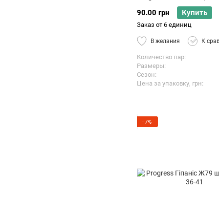
90.00 грн
Купить
Заказ от 6 единиц
В желания
К сра
Количество пар
Размеры
Сезон
Цена за упаковку, грн
−7%