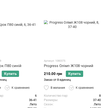
9
Артикул: 1080375
ок П80 синій
Progress Олімп Ж108 чорний
Купить
210.00 грн
Купить
диниц
Заказ от 8 единиц
я
К сравнению
В желания
К сравнению
ар
6
Количество пар
8
36-41
Размеры
37-40
Лето
Сезон
Лето