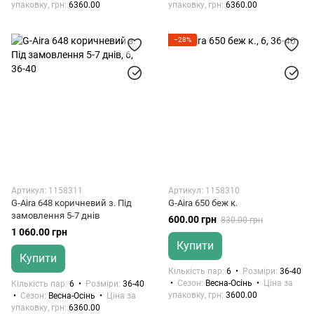
упаковку, грн
6360.00
упаковку, грн
6360.00
−28%
Артикул: 1158311
Артикул: 1158310
G-Aira 648 коричневий з. Під
G-Aira 650 беж к.
замовлення 5-7 днів
600.00 грн
830.00 грн
1 060.00 грн
Купити
Купити
Кількість пар
6
Розміри
36-40
Сезон
Весна-Осінь
Ціна за
Кількість пар
6
Розміри
36-40
упаковку, грн
3600.00
Сезон
Весна-Осінь
Ціна за
упаковку, грн
6360.00