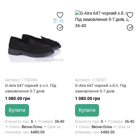
Артикул: 1158308
Артикул: 1158307
G-Aira 647 чорний з.ч.п. Під
G-Aira 647 чорний з.б.п. Під
замовлення 5-7 днів
замовлення 5-7 днів
1 080.00 грн
1 080.00 грн
Купити
Купити
Кількість пар
6
Розміри
36-40
Кількість пар
6
Розміри
36-40
Сезон
Весна-Осінь
Ціна за
Сезон
Весна-Осінь
Ціна за
упаковку, грн
6480.00
упаковку, грн
6480.00