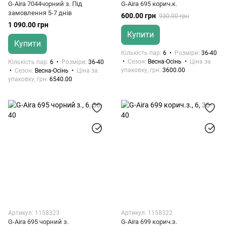
G-Aira 7044чорний з. Під
G-Aira 695 корич.к.
замовлення 5-7 днів
600.00 грн
930.00 грн
1 090.00 грн
Купити
Купити
Кількість пар
6
Розміри
36-40
Сезон
Весна-Осінь
Ціна за
Кількість пар
6
Розміри
36-40
упаковку, грн
3600.00
Сезон
Весна-Осінь
Ціна за
упаковку, грн
6540.00
Артикул: 1158323
Артикул: 1158322
G-Aira 695 чорний з.
G-Aira 699 корич.з.