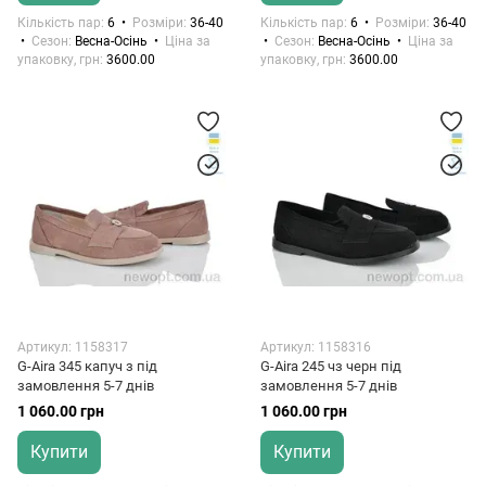
Кількість пар
6
Розміри
36-40
Кількість пар
6
Розміри
36-40
Сезон
Весна-Осінь
Ціна за
Сезон
Весна-Осінь
Ціна за
упаковку, грн
3600.00
упаковку, грн
3600.00
Артикул: 1158317
Артикул: 1158316
G-Aira 345 капуч з під
G-Aira 245 чз черн під
замовлення 5-7 днів
замовлення 5-7 днів
1 060.00 грн
1 060.00 грн
Купити
Купити