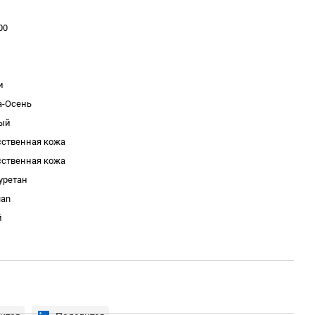
00
и
а-Осень
ый
сственная кожа
сственная кожа
уретан
uan
й