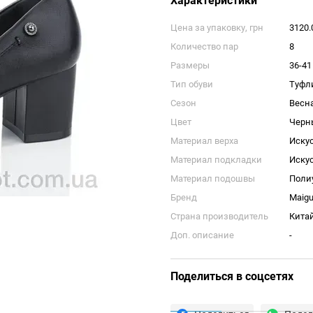
Характеристики
Цена за упаковку, грн
3120.
Количество пар
8
Размеры
36-41
Тип обуви
Туфл
Сезон
Весн
Цвет
Черн
Материал верха
Иску
Материал подкладки
Иску
Материал подошвы
Поли
Бренд
Maig
Страна производитель
Кита
Доп. описание
-
Поделиться в соцсетях